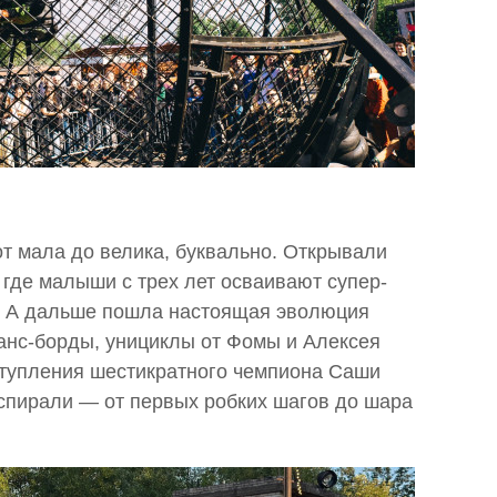
т мала до велика, буквально. Открывали
 где малыши с трех лет осваивают супер-
н. А дальше пошла настоящая эволюция
анс-борды, унициклы от Фомы и Алексея
ступления шестикратного чемпиона Саши
 спирали — от первых робких шагов до шара